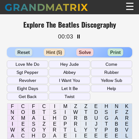
☰
GRANDMATRIX
Explore The Beatles Discography
00:03
⏸️
Reset
Hint (5)
Solve
Print
F
C
F
C
I
M
Z
Z
E
H
N
K
N
O
B
T
S
I
W
T
D
S
F
Z
X
M
A
L
H
D
R
B
U
G
A
R
I
E
S
Z
E
P
R
I
J
T
B
E
W
K
O
Y
R
T
L
Y
Y
P
B
V
A
C
H
D
A
E
I
E
E
E
E
L