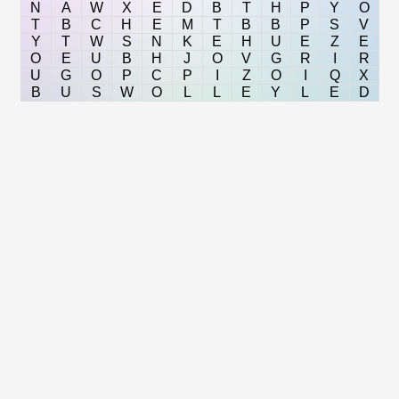
N
A
W
X
E
D
B
T
H
P
Y
O
T
B
C
H
E
M
T
B
B
P
S
V
Y
T
W
S
N
K
E
H
U
E
Z
E
O
E
U
B
H
J
O
V
G
R
I
R
U
G
O
P
C
P
I
Z
O
I
Q
X
B
U
S
W
O
L
L
E
Y
L
E
D