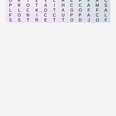
O
R
T
E
V
L
A
È
F
F
A
C
P
R
O
T
A
I
H
C
C
A
M
S
L
L
C
K
O
T
A
G
O
F
F
A
F
O
N
I
C
C
U
P
P
A
C
L
S
S
T
R
E
T
T
O
D
J
O
F