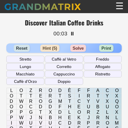
☰
GRANDMATRIX
Discover Italian Coffee Drinks
00:03
⏸️
Reset
Hint (5)
Solve
Print
L
O
Z
R
O
D
È
F
F
A
C
O
O
T
T
E
R
T
S
I
R
T
Y
X
D
W
R
O
G
M
T
C
Y
V
X
Q
O
O
C
D
D
F
H
E
U
B
U
O
P
P
G
T
X
D
L
O
R
Z
L
X
P
W
J
N
B
H
E
K
J
R
N
L
I
W
U
V
U
C
D
R
P
R
O
M