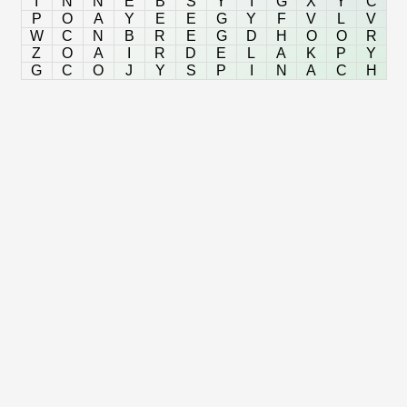
I
N
N
E
B
S
Y
I
G
X
Y
C
P
O
A
Y
E
E
G
Y
F
V
L
V
W
C
N
B
R
E
G
D
H
O
O
R
Z
O
A
I
R
D
E
L
A
K
P
Y
G
C
O
J
Y
S
P
I
N
A
C
H