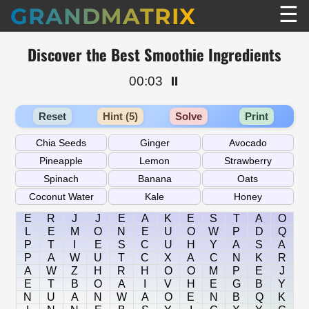
☰
GRANDMATRIX
Discover the Best Smoothie Ingredients
00:03
⏸️
Reset
Hint (5)
Solve
Print
E
R
J
J
E
A
K
E
S
T
A
O
L
E
M
O
N
E
U
O
W
P
D
Q
P
T
I
E
S
C
U
H
Y
A
S
A
P
A
W
U
T
C
X
A
C
N
K
R
A
W
Z
H
R
H
O
O
M
P
E
J
E
T
B
O
A
I
V
H
E
G
B
Y
N
U
A
N
W
A
O
E
N
B
Q
K